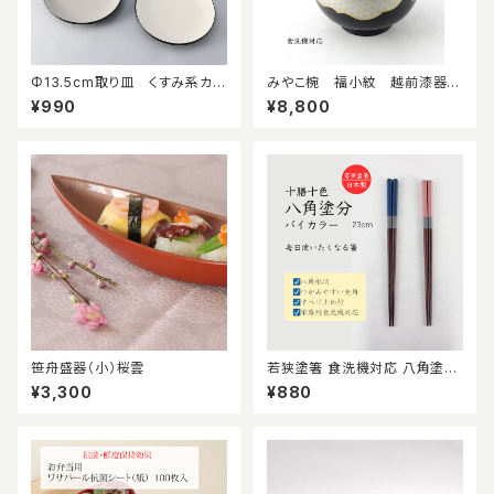
Φ13.5cm取り皿 くすみ系カラ
みやこ椀 福小紋 越前漆器
ー
蓋付吸物椀 食洗機対応 伝
¥990
¥8,800
統文様柄 料亭 旅館 懐石
椀 ハレの日 祝い椀
笹舟盛器（小）桜雲
若狭塗箸 食洗機対応 八角塗り
分け バイカラー 23cm すべり
¥3,300
¥880
止め 日本製 日常使い 箸 くすみ
色 乾漆