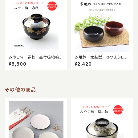
みやこ椀 春秋 蓋付吸物椀
多用鉢 太鼓型 ひつまぶし
食洗機対応 料亭 旅館 懐
麺鉢 丼鉢 曙塗り 根来塗
¥8,800
¥2,420
石椀 ハレの日 祝い椀 越前
り 日本製 漆器 うどん鉢
漆器
その他の商品