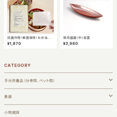
抗菌作用！鮮度保持！お弁当に
笹舟盛器（中）桜雲
便利な環境に優しいパルプ10
¥1,870
¥3,960
0％のワサパール抗菌シート
（紙） 16×10cm100枚入
CATEGORY
手元供養品（分骨用、ペット用）
漆器小筥Curumi（欅）
食器
Curumi関連商品
汁椀、丼椀
小物雑貨