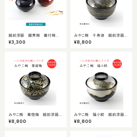
越前漆器 雑煮椀 蓋付椀
みやこ椀 千寿波 越前漆器
食洗機対応 お正月 樹脂
蓋付吸物椀 食洗機対応 伝
¥3,300
¥8,800
製
統文様柄 料亭 旅館 懐石
椀 ハレの日 祝い椀
みやこ椀 鶯宿梅 越前漆器
みやこ椀 福小紋 越前漆器
蓋付吸物椀 食洗機対応 伝
蓋付吸物椀 食洗機対応 伝
¥8,800
¥8,800
統文様柄 料亭 旅館 懐石
統文様柄 料亭 旅館 懐石
椀 ハレの日 祝い椀
椀 ハレの日 祝い椀