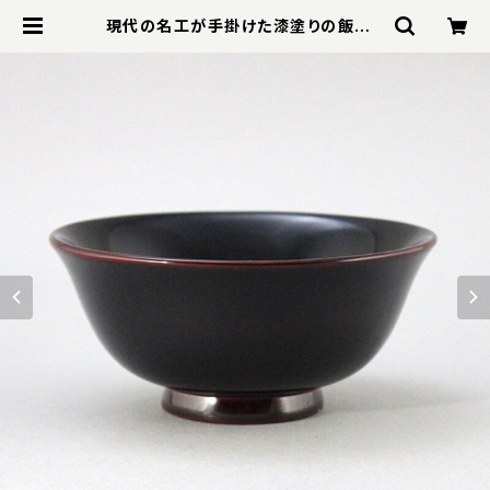
現代の名工が手掛けた漆塗りの飯椀 |
器と雑貨 ヒロセ