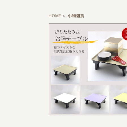
HOME
小物雑貨
お膳テーブル☆ミニ 折りたたみ式 軽
持ち運びに便利！
¥4,400