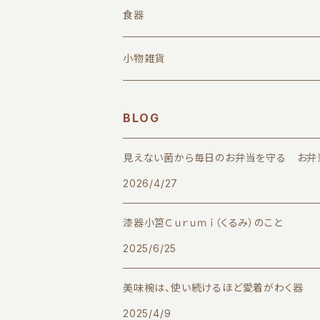
漆器小筥Curumi（欅）
食器
Curumi関連商品
汁椀、丼椀
小物雑貨
重箱
BLOG
折敷（ランチョン、プレースプレート）
見えない菌から毎日のお弁当を守る お弁
2026/4/27
皿、盛器
漆器小筥Ｃｕｒｕｍｉ（くるみ）のこと
箸、カトラリー
2025/6/25
美味椀は、使い続けるほど愛着がわく器
2025/4/9