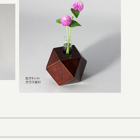
 漆器
一輪挿し 多面体 木地呂漆塗り（現代の名
工作）
¥11,000