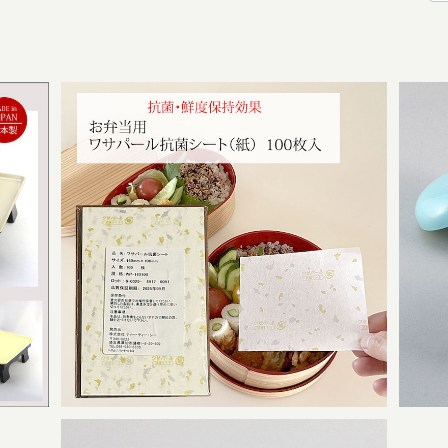
くて
抗菌作用！鮮度保持！お弁当に便利な環境に
お
優しいパルプ100％のワサパール抗菌シート
¥1,870
（紙） 16×10cm100枚入