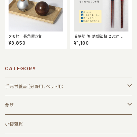
タモ材 長角置き台
若狭塗 箸 錆銀箔桜 23cm 食
洗機対応 すべり止め 名入れ不
¥3,850
¥1,100
可 お土産
CATEGORY
手元供養品（分骨用、ペット用）
漆器小筥Curumi（欅）
食器
Curumi関連商品
汁椀、丼椀
小物雑貨