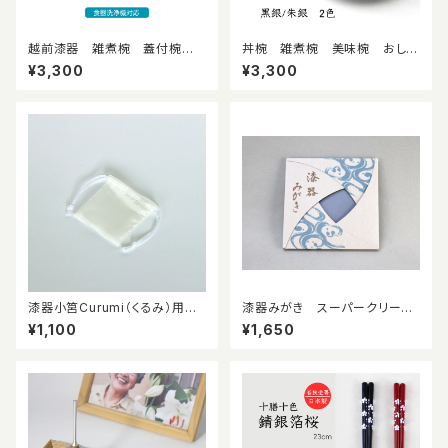
越前漆器 雑煮椀 蓋付椀
丼椀 雑煮椀 美味椀 おしゃ
食洗機対応 お正月 樹脂
れな器 食洗機対応 越前漆
¥3,300
¥3,300
製
器 日本製
漆器小筥Curumi（くるみ）用
漆器みがき スーパークリーナ
正絹袋
ークロス 漆器ふきん
¥1,100
¥1,650