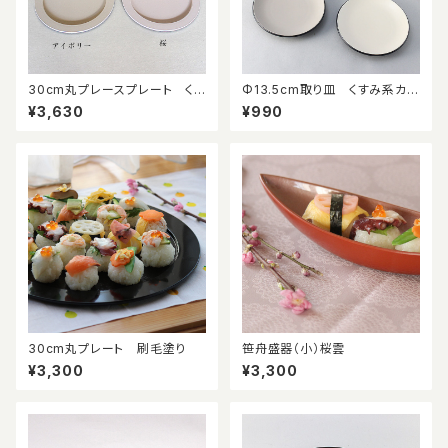
30cm丸プレースプレート くす
Φ13.5cm取り皿 くすみ系カラ
みカラーで上品なパーティープ
ー
¥3,630
¥990
レート
30cm丸プレート 刷毛塗り
笹舟盛器（小）桜雲
¥3,300
¥3,300