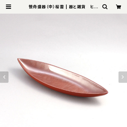
笹舟盛器（中）桜雲 | 器と雑貨 ヒロ
セ