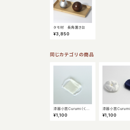
タモ材 長角置き台
¥3,850
同じカテゴリの商品
漆器小筥Curumi（くる
漆器小筥Curum
み）用 正絹袋
み）用クッション
¥1,100
¥1,100