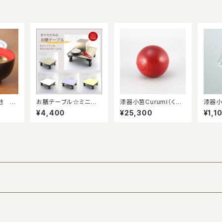
地 漆
お膳テーブル☆ミニ
漆器小筥Curumi（くる
漆器小
ラ）
折りたたみ式 軽くて持
み）朱漆 マグネットタ
み）用
¥4,400
¥25,300
¥1,1
ち運びに便利！
イプ 絹袋付 ペット
供養品、遺品入れ、メモ
リアルケース