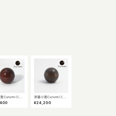
筥Curumi（くる
漆器小筥Curumi（くる
地呂漆 マグネッ
み）拭き漆＜こげ茶＞
,400
¥24,200
プ ペット供養
マグネットタイプ ※ペ
品入れ、メモリア
ット供養品、遺品入れ、
ス
メモリアルケース