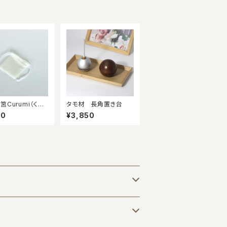
筥Curumi（くる
タモ材 長角置き台
 正絹袋
00
¥3,850