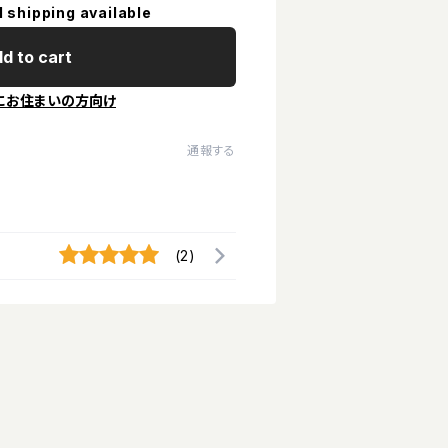
l shipping available
d to cart
にお住まいの方向け
通報する
(2)