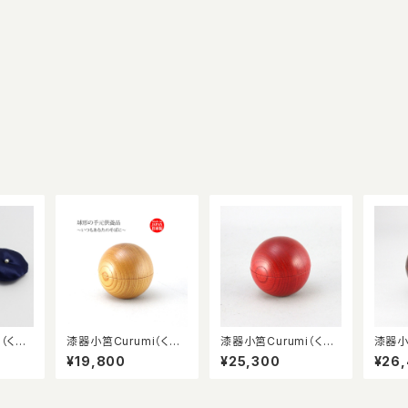
i（くる
漆器小筥Curumi（くる
漆器小筥Curumi（くる
漆器小
み）ナチュラル マグネ
み）朱漆 マグネットタ
み）木
¥19,800
¥25,300
¥26
ットタイプ ※ペット供
イプ 絹袋付 ペット
トタイ
養品、遺品入れ、メモリ
供養品、遺品入れ、メモ
品、遺
アルケース
リアルケース
ルケー