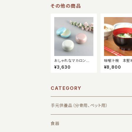
その他の商品
おしゃれなマカロン型
味噌汁椀 本堅
アクセサリーケース
塗り（ミズメザク
¥3,630
¥8,800
CATEGORY
手元供養品（分骨用、ペット用）
漆器小筥Curumi（欅）
食器