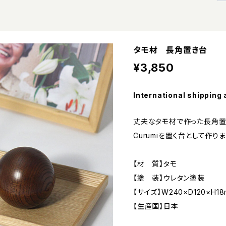
タモ材 長角置き台
¥3,850
International shipping 
丈夫なタモ材で作った長角置
Curumiを置く台として作りま
【材 質】タモ
【塗 装】ウレタン塗装
【サイズ】W240×D120×H18
【生産国】日本