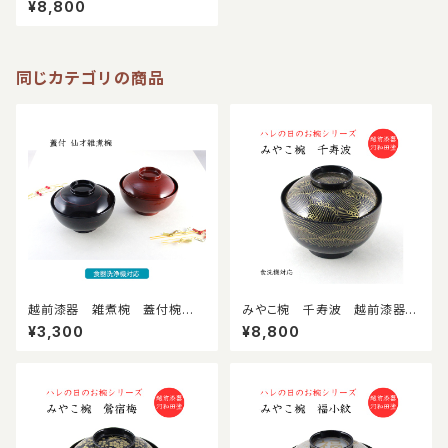
¥8,800
石椀 ハレの日 祝い椀 越前
漆器
同じカテゴリの商品
越前漆器 雑煮椀 蓋付椀
みやこ椀 千寿波 越前漆器
食洗機対応 お正月 樹脂
蓋付吸物椀 食洗機対応 伝
¥3,300
¥8,800
製
統文様柄 料亭 旅館 懐石
椀 ハレの日 祝い椀