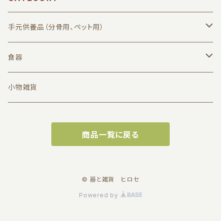
手元供養品（分骨用、ペット用）
漆器小筥Curumi（欅）
食器
Curumi関連商品
汁椀、丼椀
小物雑貨
重箱
商品一覧に戻る
折敷（ランチョン、プレースプレート）
皿、盛器
© 器と雑貨 ヒロセ
Powered by
箸、カトラリー