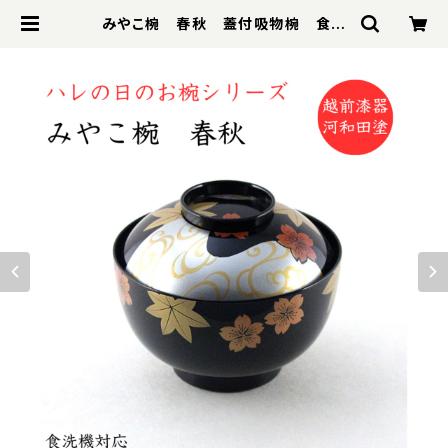
みやこ椀 春秋 蓋付吸物椀 食洗
機対応 料亭 旅館 懐石椀 ハレ
の日 祝い椀 越前漆器 | 器と雑
貨 ヒロセ