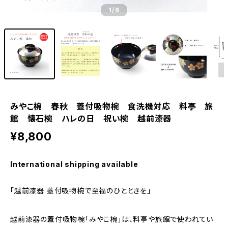
1
/6
みやこ椀 春秋 蓋付吸物椀 食洗機対応 料亭 旅
館 懐石椀 ハレの日 祝い椀 越前漆器
¥8,800
International shipping available
「越前漆器 蓋付吸物椀で至福のひとときを」
越前漆器の蓋付吸物椀「みやこ椀」は、料亭や旅館で使われてい