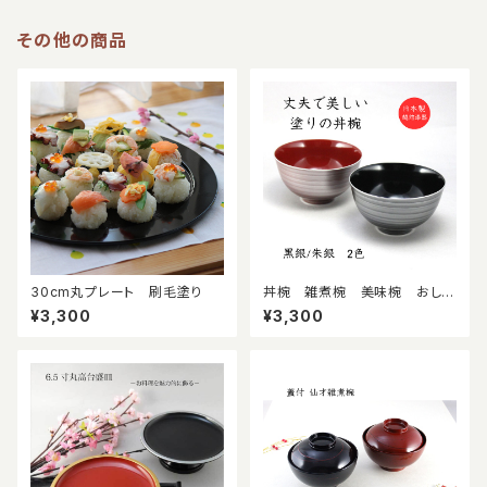
その他の商品
30cm丸プレート 刷毛塗り
丼椀 雑煮椀 美味椀 おしゃ
れな器 食洗機対応 越前漆
¥3,300
¥3,300
器 日本製