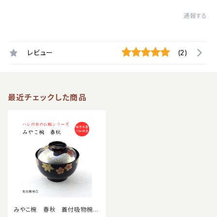
通報する
レビュー
(2)
最近チェックした商品
みやこ椀 春秋 蓋付吸物椀
食洗機対応 料亭 旅館 懐