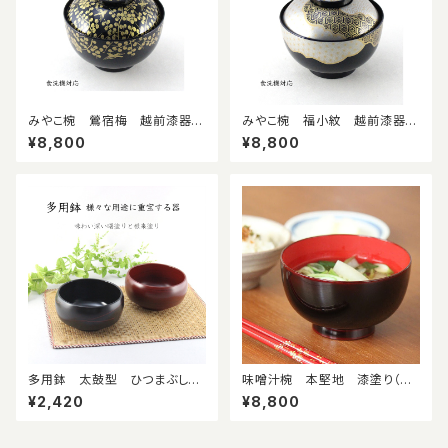
みやこ椀 鶯宿梅 越前漆器
みやこ椀 福小紋 越前漆器
蓋付吸物椀 食洗機対応 伝
蓋付吸物椀 食洗機対応 伝
¥8,800
¥8,800
統文様柄 料亭 旅館 懐石
統文様柄 料亭 旅館 懐石
椀 ハレの日 祝い椀
椀 ハレの日 祝い椀
多用鉢 太鼓型 ひつまぶし
味噌汁椀 本堅地 漆塗り（ミ
麺鉢 丼鉢 曙塗り 根来塗
ズメザクラ）
¥2,420
¥8,800
り 日本製 漆器 うどん鉢