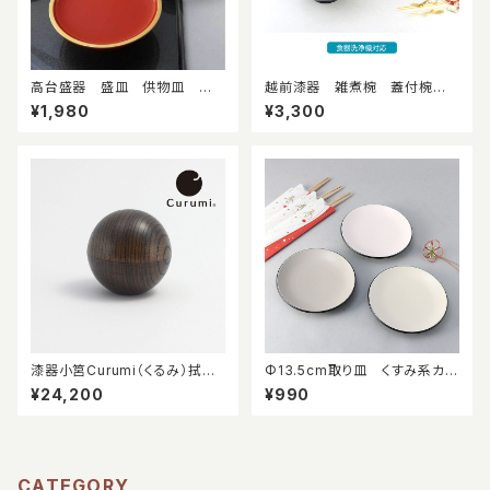
高台盛器 盛皿 供物皿 割
越前漆器 雑煮椀 蓋付椀
烹 日本製 和食器 ひな祭
食洗機対応 お正月 樹脂
¥1,980
¥3,300
り 八寸 丸皿
製
漆器小筥Curumi（くるみ）拭き
Φ13.5cm取り皿 くすみ系カラ
漆＜こげ茶＞ マグネットタイ
ー
¥24,200
¥990
プ ※ペット供養品、遺品入れ、
メモリアルケース
CATEGORY